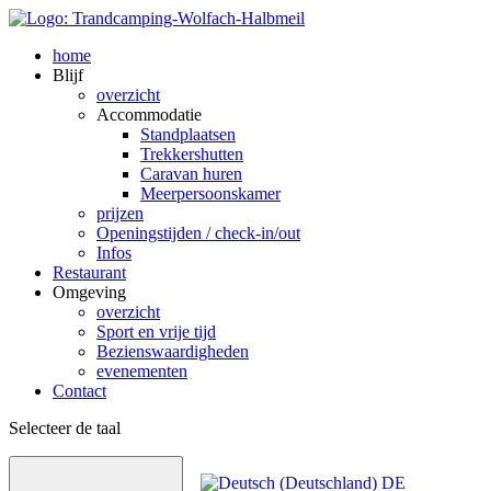
home
Blijf
overzicht
Accommodatie
Standplaatsen
Trekkershutten
Caravan huren
Meerpersoonskamer
prijzen
Openingstijden / check-in/out
Infos
Restaurant
Omgeving
overzicht
Sport en vrije tijd
Bezienswaardig­heden
evenementen
Contact
Selecteer de taal
DE