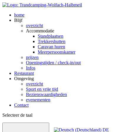
home
Blijf
overzicht
Accommodatie
Standplaatsen
Trekkershutten
Caravan huren
Meerpersoonskamer
prijzen
Openingstijden / check-in/out
Infos
Restaurant
Omgeving
overzicht
Sport en vrije tijd
Bezienswaardig­heden
evenementen
Contact
Selecteer de taal
DE