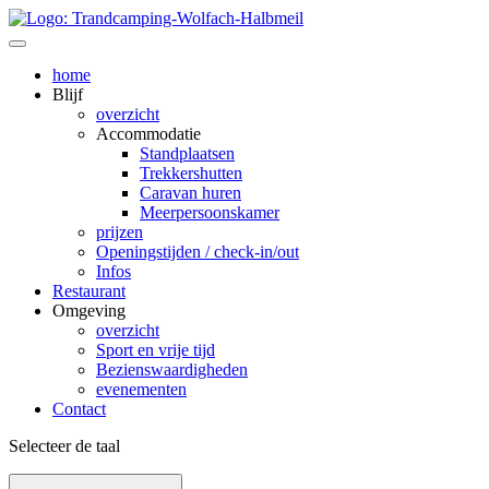
home
Blijf
overzicht
Accommodatie
Standplaatsen
Trekkershutten
Caravan huren
Meerpersoonskamer
prijzen
Openingstijden / check-in/out
Infos
Restaurant
Omgeving
overzicht
Sport en vrije tijd
Bezienswaardig­heden
evenementen
Contact
Selecteer de taal