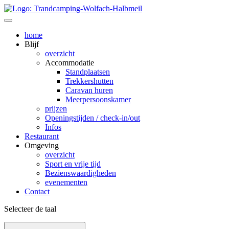
home
Blijf
overzicht
Accommodatie
Standplaatsen
Trekkershutten
Caravan huren
Meerpersoonskamer
prijzen
Openingstijden / check-in/out
Infos
Restaurant
Omgeving
overzicht
Sport en vrije tijd
Bezienswaardig­heden
evenementen
Contact
Selecteer de taal